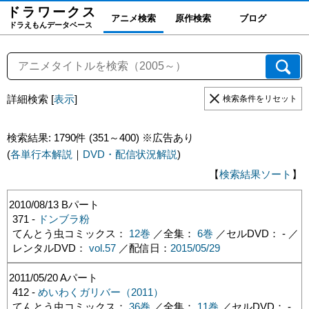
ドラワーク
ス
アニメ検索
原作検索
ブログ
ドラえもんデータベース
詳細検索
[
表示
]
検索条件をリセット
検索結果: 1790件 (351～400) ※広告あり
(
各単行本解説
｜
DVD・配信状況解説
)
【
検索結果ソート
】
2010/08/13
Bパート
371 -
ドンブラ粉
てんとう虫コミックス：
12巻
／全集：
6巻
／セルDVD： - ／
レンタルDVD：
vol.57
／配信日：
2015/05/29
2011/05/20
Aパート
412 -
めいわくガリバー（2011）
てんとう虫コミックス：
36巻
／全集：
11巻
／セルDVD： -