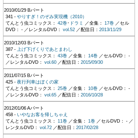
2010/01/29
Bパート
341 -
やりすぎ！のぞみ実現機（2010）
てんとう虫コミックス：
42巻
･
ドラミ
／全集：
17巻
／セル
DVD： - ／レンタルDVD：
vol.52
／配信日：
2013/11/29
2010/12/03
Bパート
387 -
上げ下げくりであとまわし
てんとう虫コミックス：
43巻
／全集：
14巻
／セルDVD： -
／レンタルDVD：
vol.60
／配信日：
2015/09/30
2011/07/15
Bパート
425 -
夜行列車はぼくの家
てんとう虫コミックス：
25巻
／全集：
10巻
／セルDVD： -
／レンタルDVD：
vol.65
／配信日：
2016/10/28
2012/01/06
Aパート
458 -
いやなお客を帰しちゃえ
てんとう虫コミックス：
11巻
／全集：
1巻
／セルDVD： - ／
レンタルDVD：
vol.72
／配信日：
2017/02/28