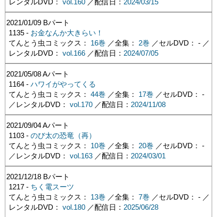
レンタルDVD：
vol.160
／配信日：
2024/03/15
2021/01/09
Bパート
1135 -
お金なんか大きらい！
てんとう虫コミックス：
16巻
／全集：
2巻
／セルDVD： - ／
レンタルDVD：
vol.166
／配信日：
2024/07/05
2021/05/08
Aパート
1164 -
ハワイがやってくる
てんとう虫コミックス：
44巻
／全集：
17巻
／セルDVD： -
／レンタルDVD：
vol.170
／配信日：
2024/11/08
2021/09/04
Aパート
1103 -
のび太の恐竜（再）
てんとう虫コミックス：
10巻
／全集：
20巻
／セルDVD： -
／レンタルDVD：
vol.163
／配信日：
2024/03/01
2021/12/18
Bパート
1217 -
ちく電スーツ
てんとう虫コミックス：
13巻
／全集：
7巻
／セルDVD： - ／
レンタルDVD：
vol.180
／配信日：
2025/06/28