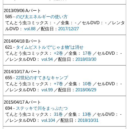
2013/09/06
Aパート
585 -
のび太エネルギーの使い方
てんとう虫コミックス： - ／全集： - ／セルDVD： - ／レンタ
ルDVD：
vol.88
／配信日：
2017/12/27
2014/04/18
Bパート
621 -
タイムピストルで“じゃま物”は消せ
てんとう虫コミックス：
+2巻
／全集：
17巻
／セルDVD： -
／レンタルDVD：
vol.94
／配信日：
2018/03/30
2014/10/17
Aパート
655 -
22世紀のすてきなキャンプ
てんとう虫コミックス：
+7巻
／全集：
10巻
／セルDVD： -
／レンタルDVD：
vol.99
／配信日：
2018/06/29
2015/04/17
Aパート
694 -
ステッキで川をまっぷたつ
てんとう虫コミックス：
31巻
／全集：
13巻
／セルDVD： -
／レンタルDVD：
vol.104
／配信日：
2018/10/31