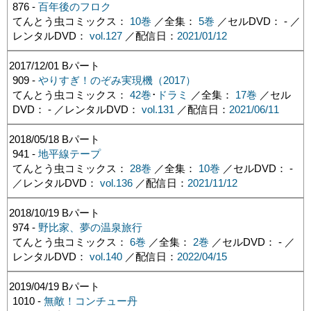
876 -
百年後のフロク
てんとう虫コミックス：
10巻
／全集：
5巻
／セルDVD： - ／
レンタルDVD：
vol.127
／配信日：
2021/01/12
2017/12/01
Bパート
909 -
やりすぎ！のぞみ実現機（2017）
てんとう虫コミックス：
42巻
･
ドラミ
／全集：
17巻
／セル
DVD： - ／レンタルDVD：
vol.131
／配信日：
2021/06/11
2018/05/18
Bパート
941 -
地平線テープ
てんとう虫コミックス：
28巻
／全集：
10巻
／セルDVD： -
／レンタルDVD：
vol.136
／配信日：
2021/11/12
2018/10/19
Bパート
974 -
野比家、夢の温泉旅行
てんとう虫コミックス：
6巻
／全集：
2巻
／セルDVD： - ／
レンタルDVD：
vol.140
／配信日：
2022/04/15
2019/04/19
Bパート
1010 -
無敵！コンチュー丹