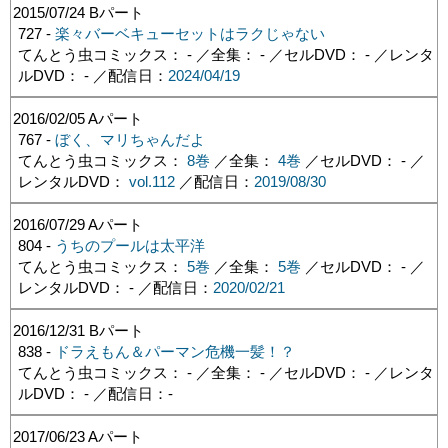
2015/07/24
Bパート
727 -
楽々バーベキューセットはラクじゃない
てんとう虫コミックス： - ／全集： - ／セルDVD： - ／レンタ
ルDVD： - ／配信日：
2024/04/19
2016/02/05
Aパート
767 -
ぼく、マリちゃんだよ
てんとう虫コミックス：
8巻
／全集：
4巻
／セルDVD： - ／
レンタルDVD：
vol.112
／配信日：
2019/08/30
2016/07/29
Aパート
804 -
うちのプールは太平洋
てんとう虫コミックス：
5巻
／全集：
5巻
／セルDVD： - ／
レンタルDVD： - ／配信日：
2020/02/21
2016/12/31
Bパート
838 -
ドラえもん＆パーマン危機一髪！？
てんとう虫コミックス： - ／全集： - ／セルDVD： - ／レンタ
ルDVD： - ／配信日：
-
2017/06/23
Aパート