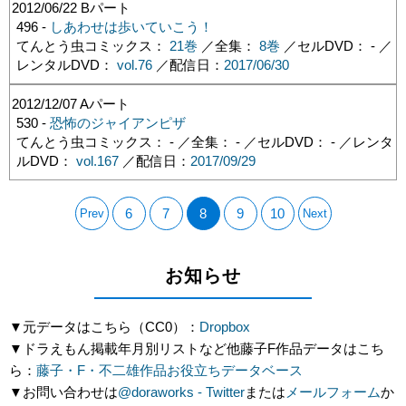
2012/06/22
Bパート
496 -
しあわせは歩いていこう！
てんとう虫コミックス：
21巻
／全集：
8巻
／セルDVD： - ／
レンタルDVD：
vol.76
／配信日：
2017/06/30
2012/12/07
Aパート
530 -
恐怖のジャイアンピザ
てんとう虫コミックス： - ／全集： - ／セルDVD： - ／レンタ
ルDVD：
vol.167
／配信日：
2017/09/29
6
7
8
9
10
Prev
Next
お知らせ
▼元データはこちら（CC0）：
Dropbox
▼ドラえもん掲載年月別リストなど他藤子F作品データはこち
ら：
藤子・F・不二雄作品お役立ちデータベース
▼お問い合わせは
@doraworks - Twitter
または
メールフォーム
か