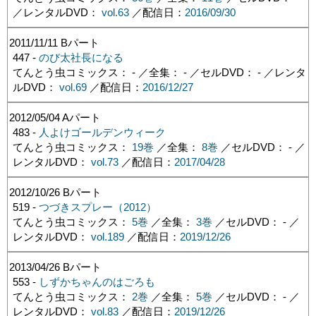
／レンタルDVD：
vol.63
／配信日：
2016/09/30
2011/11/11
Bパート
447 -
のび太社長になる
てんとう虫コミックス： - ／全集： - ／セルDVD： - ／レンタ
ルDVD：
vol.69
／配信日：
2016/12/27
2012/05/04
Aパート
483 -
人よけゴールデンウィーク
てんとう虫コミックス：
19巻
／全集：
8巻
／セルDVD： - ／
レンタルDVD：
vol.73
／配信日：
2017/04/28
2012/10/26
Bパート
519 -
つづきスプレー（2012）
てんとう虫コミックス：
5巻
／全集：
3巻
／セルDVD： - ／
レンタルDVD：
vol.189
／配信日：
2019/12/26
2013/04/26
Bパート
553 -
しずかちゃんのはごろも
てんとう虫コミックス：
2巻
／全集：
5巻
／セルDVD： - ／
レンタルDVD：
vol.83
／配信日：
2019/12/26