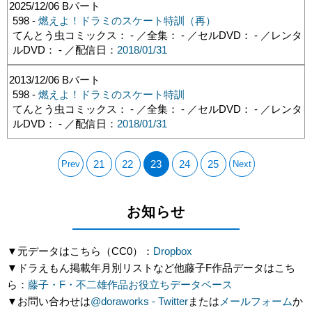
2025/12/06
Bパート
598 -
燃えよ！ドラミのスケート特訓（再）
てんとう虫コミックス： - ／全集： - ／セルDVD： - ／レンタ
ルDVD： - ／配信日：
2018/01/31
2013/12/06
Bパート
598 -
燃えよ！ドラミのスケート特訓
てんとう虫コミックス： - ／全集： - ／セルDVD： - ／レンタ
ルDVD： - ／配信日：
2018/01/31
21
22
23
24
25
Prev
Next
お知らせ
▼元データはこちら（CC0）：
Dropbox
▼ドラえもん掲載年月別リストなど他藤子F作品データはこち
ら：
藤子・F・不二雄作品お役立ちデータベース
▼お問い合わせは
@doraworks - Twitter
または
メールフォーム
か