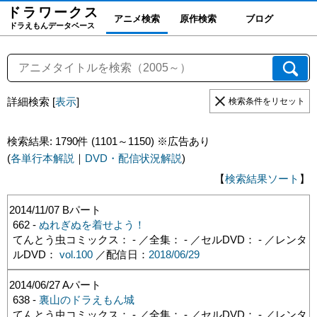
ドラワーク
ス
アニメ検索
原作検索
ブログ
ドラえもんデータベース
詳細検索
[
表示
]
検索条件をリセット
検索結果: 1790件 (1101～1150) ※広告あり
(
各単行本解説
｜
DVD・配信状況解説
)
【
検索結果ソート
】
2014/11/07
Bパート
662 -
ぬれぎぬを着せよう！
てんとう虫コミックス： - ／全集： - ／セルDVD： - ／レンタ
ルDVD：
vol.100
／配信日：
2018/06/29
2014/06/27
Aパート
638 -
裏山のドラえもん城
てんとう虫コミックス： - ／全集： - ／セルDVD： - ／レンタ