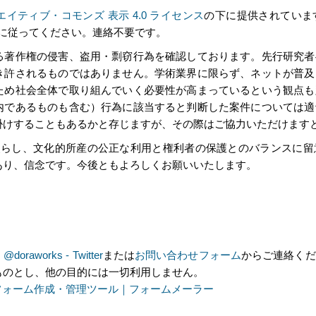
エイティブ・コモンズ 表示 4.0 ライセンス
の下に提供されていま
スに従ってください。連絡不要です。
る著作権の侵害、盗用・剽窃行為を確認しております。先行研究者
き許されるものではありません。学術業界に限らず、ネットが普及
ため社会全体で取り組んでいく必要性が高まっているという観点も
内であるものも含む）行為に該当すると判断した案件については適
掛けすることもあるかと存じますが、その際はご協力いただけます
照らし、文化的所産の公正な利用と権利者の保護とのバランスに留
あり、信念です。今後ともよろしくお願いいたします。
、
@doraworks - Twitter
または
お問い合わせフォーム
からご連絡くだ
ものとし、他の目的には一切利用しません。