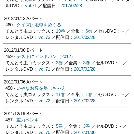
ルDVD：
vol.71
／配信日：
2017/02/28
2012/01/13
Aパート
460 -
クイズは地球をめぐる
てんとう虫コミックス：
19巻
／全集：
6巻
／セルDVD： - ／
レンタルDVD：
vol.73
／配信日：
2017/02/28
2012/01/06
Bパート
459 -
テストにアンキパン（2012）
てんとう虫コミックス：
2巻
／全集：
3巻
／セルDVD： - ／
レンタルDVD：
vol.71
／配信日：
2017/02/28
2012/01/06
Aパート
458 -
いやなお客を帰しちゃえ
てんとう虫コミックス：
11巻
／全集：
1巻
／セルDVD： - ／
レンタルDVD：
vol.72
／配信日：
2017/02/28
2011/12/16
Bパート
457 -
重力ペンキ
てんとう虫コミックス：
5巻
／全集：
3巻
／セルDVD： - ／
レンタルDVD：
vol.70
／配信日：
2017/01/30