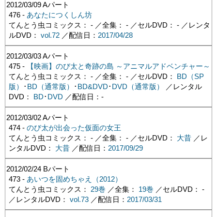
2012/03/09
Aパート
476 -
あなたにつくしん坊
てんとう虫コミックス： - ／全集： - ／セルDVD： - ／レンタ
ルDVD：
vol.72
／配信日：
2017/04/28
2012/03/03
Aパート
475 -
【映画】のび太と奇跡の島 ～アニマルアドベンチャー～
てんとう虫コミックス： - ／全集： - ／セルDVD：
BD（SP
版）
･
BD（通常版）
･
BD&DVD
･
DVD（通常版）
／レンタル
DVD：
BD
･
DVD
／配信日：
-
2012/03/02
Aパート
474 -
のび太が出会った仮面の女王
てんとう虫コミックス： - ／全集： - ／セルDVD：
大昔
／レ
ンタルDVD：
大昔
／配信日：
2017/09/29
2012/02/24
Bパート
473 -
あいつを固めちゃえ（2012）
てんとう虫コミックス：
29巻
／全集：
19巻
／セルDVD： -
／レンタルDVD：
vol.73
／配信日：
2017/03/31