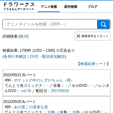
ドラワーク
ス
アニメ検索
原作検索
ブログ
ドラえもんデータベース
詳細検索
[
表示
]
検索条件をリセット
検索結果: 1790件 (1251～1300) ※広告あり
(
各単行本解説
｜
DVD・配信状況解説
)
【
検索結果ソート
】
2022/05/21
Bパート
490 -
ポケットの中のしずかちゃん（再）
てんとう虫コミックス： - ／全集： - ／セルDVD： - ／レンタ
ルDVD：
vol.76
／配信日：
2017/05/31
2012/05/25
Aパート
489 -
あの道この道楽な道
てんとう虫コミックス：
33巻
／全集：
10巻
／セルDVD： -