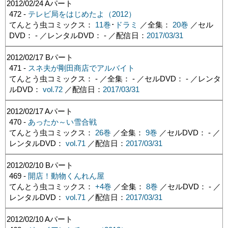
2012/02/24
Aパート
472 -
テレビ局をはじめたよ（2012）
てんとう虫コミックス：
11巻
･
ドラミ
／全集：
20巻
／セル
DVD： - ／レンタルDVD： - ／配信日：
2017/03/31
2012/02/17
Bパート
471 -
スネ夫が剛田商店でアルバイト
てんとう虫コミックス： - ／全集： - ／セルDVD： - ／レンタ
ルDVD：
vol.72
／配信日：
2017/03/31
2012/02/17
Aパート
470 -
あったか～い雪合戦
てんとう虫コミックス：
26巻
／全集：
9巻
／セルDVD： - ／
レンタルDVD：
vol.71
／配信日：
2017/03/31
2012/02/10
Bパート
469 -
開店！動物くんれん屋
てんとう虫コミックス：
+4巻
／全集：
8巻
／セルDVD： - ／
レンタルDVD：
vol.71
／配信日：
2017/03/31
2012/02/10
Aパート