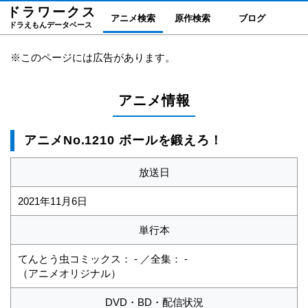
ドラワーク
ス
アニメ検索
原作検索
ブログ
ドラえもんデータベース
※このページには広告があります。
アニメ情報
アニメNo.1210 ボールを鍛えろ！
放送日
2021年11月6日
単行本
てんとう虫コミックス： - ／全集： -
（アニメオリジナル）
DVD・BD・配信状況