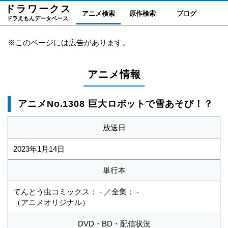
ドラワーク
ス
アニメ検索
原作検索
ブログ
ドラえもんデータベース
※このページには広告があります。
アニメ情報
アニメNo.1308 巨大ロボットで雪あそび！？
放送日
2023年1月14日
単行本
てんとう虫コミックス： - ／全集： -
（アニメオリジナル）
DVD・BD・配信状況