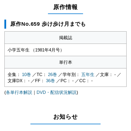
原作情報
原作No.659 歩け歩け月までも
掲載誌
小学五年生 （1981年4月号）
単行本
全集：
10巻
／TC：
26巻
／学年別：
五年生
／文庫： - ／
文庫DX： - ／FF：
36巻
／PC： - ／CC： -
(
各単行本解説
｜
DVD・配信状況解説
)
お知らせ