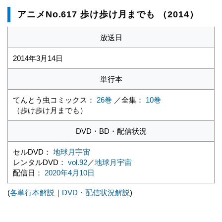
アニメNo.617 歩け歩け月までも （2014）
放送日
2014年3月14日
単行本
てんとう虫コミックス：
26巻
／全集：
10巻
（歩け歩け月までも）
DVD・BD・配信状況
セルDVD：
地球月宇宙
レンタルDVD：
vol.92
／
地球月宇宙
配信日：
2020年4月10日
(
各単行本解説
｜
DVD・配信状況解説
)