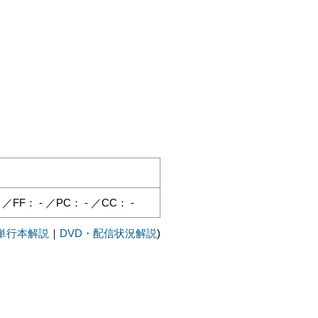
FF： - ／PC： - ／CC： -
単行本解説
｜
DVD・配信状況解説
)