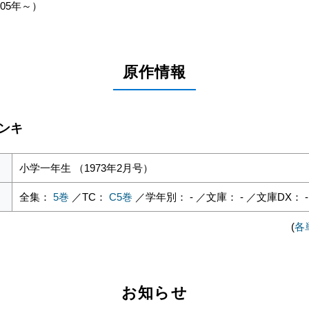
05年～）
原作情報
ペンキ
小学一年生 （1973年2月号）
全集：
5巻
／TC：
C5巻
／学年別： - ／文庫： - ／文庫DX： - ／
(
各
お知らせ