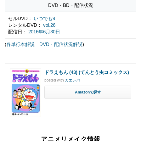
DVD・BD・配信状況
セルDVD：
いつでも9
レンタルDVD：
vol.26
配信日：
2016年6月30日
(
各単行本解説
｜
DVD・配信状況解説
)
ドラえもん (43) (てんとう虫コミックス)
posted with
カエレバ
Amazon
アニメリメイク情報