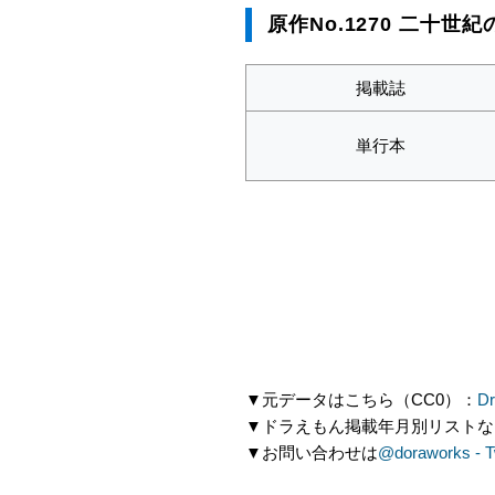
原作No.1270 二十世
掲載誌
単行本
▼元データはこちら（CC0）：
Dr
▼ドラえもん掲載年月別リストな
▼お問い合わせは
@doraworks - Tw