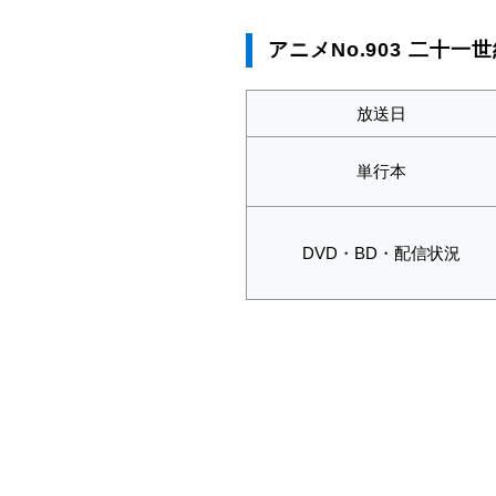
アニメNo.903 二十
放送日
単行本
DVD・BD・配信状況