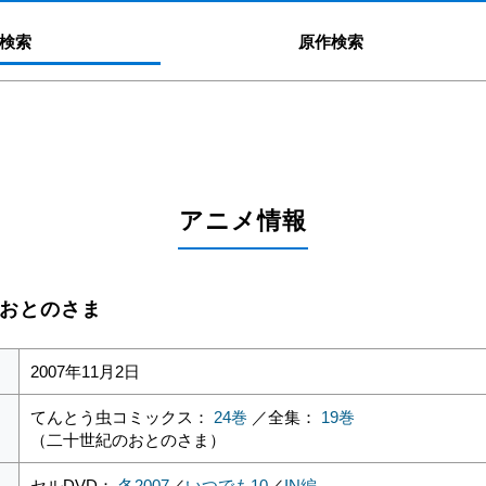
検索
原作検索
アニメ情報
紀のおとのさま
2007年11月2日
てんとう虫コミックス：
24巻
／全集：
19巻
（二十世紀のおとのさま）
セルDVD：
冬2007
／
いつでも10
／
IN編