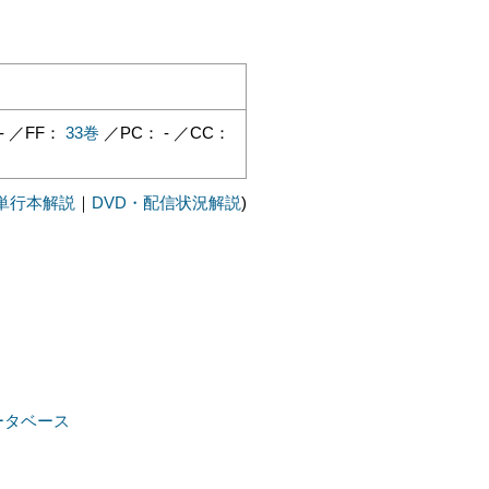
- ／FF：
33巻
／PC： - ／CC：
単行本解説
｜
DVD・配信状況解説
)
ータベース