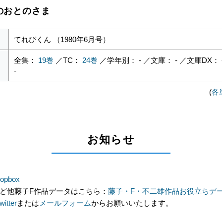
紀のおとのさま
てれびくん （1980年6月号）
全集：
19巻
／TC：
24巻
／学年別： - ／文庫： - ／文庫DX： 
-
(
各
お知らせ
opbox
ど他藤子F作品データはこちら：
藤子・F・不二雄作品お役立ちデ
itter
または
メールフォーム
からお願いいたします。