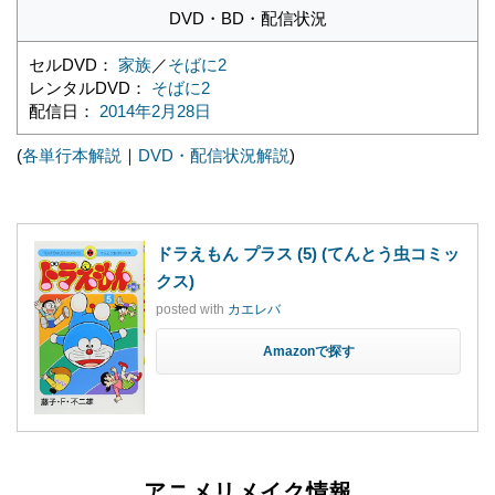
DVD・BD・配信状況
セルDVD：
家族
／
そばに2
レンタルDVD：
そばに2
配信日：
2014年2月28日
(
各単行本解説
｜
DVD・配信状況解説
)
ドラえもん プラス (5) (てんとう虫コミッ
クス)
posted with
カエレバ
Amazon
アニメリメイク情報