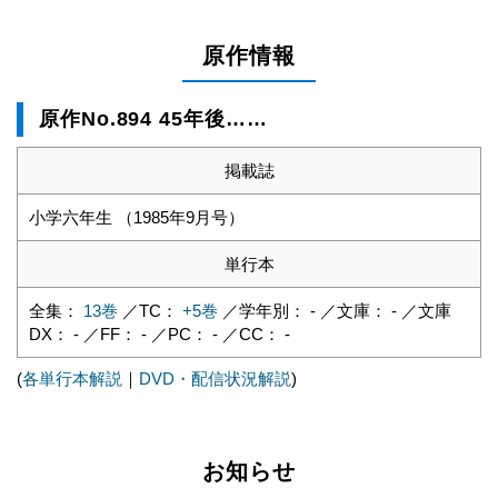
原作情報
原作No.894 45年後……
掲載誌
小学六年生 （1985年9月号）
単行本
全集：
13巻
／TC：
+5巻
／学年別： - ／文庫： - ／文庫
DX： - ／FF： - ／PC： - ／CC： -
(
各単行本解説
｜
DVD・配信状況解説
)
お知らせ