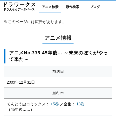
ドラワーク
ス
アニメ検索
原作検索
ブログ
ドラえもんデータベース
※このページには広告があります。
アニメ情報
アニメNo.335 45年後… ～未来のぼくがやっ
て来た～
放送日
2009年12月31日
単行本
てんとう虫コミックス：
+5巻
／全集：
13巻
（45年後……）