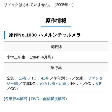
リメイクはされていません。（2005年～）
原作情報
原作No.1030 ハメルンチャルメラ
掲載誌
小学二年生 （1984年4月号）
単行本
全集：
15巻
／TC：
41巻
／学年別： - ／文庫：
ファンタ
ジー編
／文庫DX：
恐ろし怖～い編
／FF： - ／PC：
6巻
／CC： -
(
各単行本解説
｜
DVD・配信状況解説
)