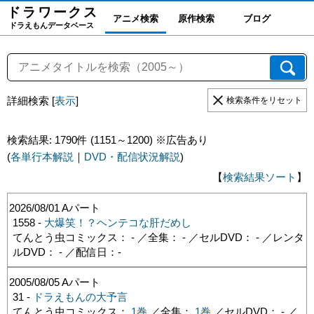
ドラワーク
ス
アニメ検索
原作検索
ブログ
ドラえもんデータベース
詳細検索
[
表示
]
検索条件をリセット
検索結果: 1790件 (1151～1200) ※広告あり
(
各単行本解説
｜
DVD・配信状況解説
)
【
検索結果ソート
】
2026/08/01
Aパート
1558 -
大爆笑！？ヘンテコな肝だめし
てんとう虫コミックス： - ／全集： - ／セルDVD： - ／レンタ
ルDVD： - ／配信日：
-
2005/08/05
Aパート
31 -
ドラえもんの大予言
てんとう虫コミックス：
1巻
／全集：
1巻
／セルDVD： - ／