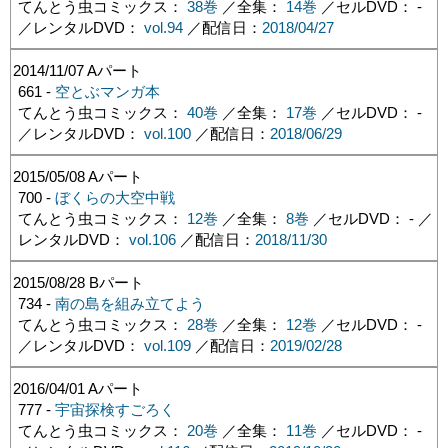
てんとう虫コミックス：
38巻
／全集：
14巻
／セルDVD： -
／レンタルDVD：
vol.94
／配信日：
2018/04/27
2014/11/07
Aパート
661 -
空とぶマンガ本
てんとう虫コミックス：
40巻
／全集：
17巻
／セルDVD： -
／レンタルDVD：
vol.100
／配信日：
2018/06/29
2015/05/08
Aパート
700 -
ぼくらの大空中戦
てんとう虫コミックス：
12巻
／全集：
8巻
／セルDVD： - ／
レンタルDVD：
vol.106
／配信日：
2018/11/30
2015/08/28
Bパート
734 -
南の島を組み立てよう
てんとう虫コミックス：
28巻
／全集：
12巻
／セルDVD： -
／レンタルDVD：
vol.109
／配信日：
2019/02/28
2016/04/01
Aパート
777 -
宇宙探検すごろく
てんとう虫コミックス：
20巻
／全集：
11巻
／セルDVD： -