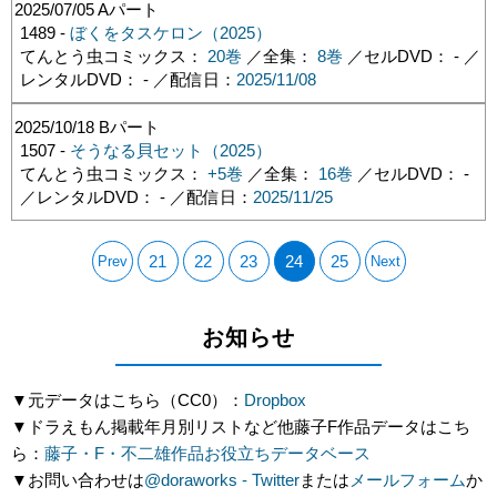
2025/07/05
Aパート
1489 -
ぼくをタスケロン（2025）
てんとう虫コミックス：
20巻
／全集：
8巻
／セルDVD： - ／
レンタルDVD： - ／配信日：
2025/11/08
2025/10/18
Bパート
1507 -
そうなる貝セット（2025）
てんとう虫コミックス：
+5巻
／全集：
16巻
／セルDVD： -
／レンタルDVD： - ／配信日：
2025/11/25
21
22
23
24
25
Prev
Next
お知らせ
▼元データはこちら（CC0）：
Dropbox
▼ドラえもん掲載年月別リストなど他藤子F作品データはこち
ら：
藤子・F・不二雄作品お役立ちデータベース
▼お問い合わせは
@doraworks - Twitter
または
メールフォーム
か