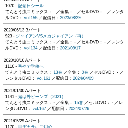
1070 -
記念日シール
てんとう虫コミックス： - ／全集： - ／セルDVD： - ／レンタ
ルDVD：
vol.155
／配信日：
2023/08/29
2020/06/13
Bパート
923 -
ジャイアンVSメカジャイアン（再）
てんとう虫コミックス： - ／全集： - ／セルDVD： - ／レンタ
ルDVD：
vol.134
／配信日：
2021/08/17
2020/10/10
Aパート
1110 -
弓やで学校へ
てんとう虫コミックス：
13巻
／全集：
9巻
／セルDVD： - ／
レンタルDVD：
vol.161
／配信日：
2024/04/09
2021/01/30
Aパート
1141 -
鬼は外ビーンズ（2021）
てんとう虫コミックス： - ／全集：
15巻
／セルDVD： - ／レ
ンタルDVD：
vol.167
／配信日：
2024/07/26
2021/05/29
Aパート
1170 -
目ヂカラにご用心