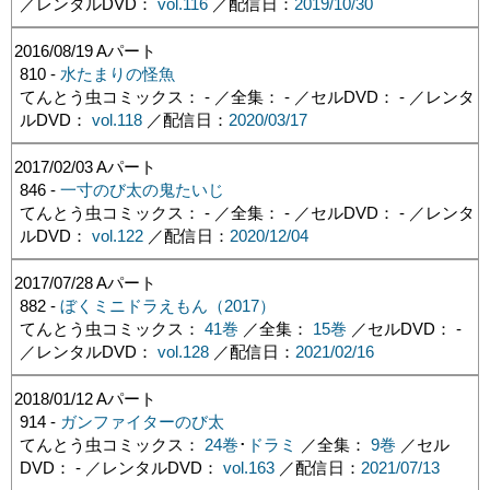
／レンタルDVD：
vol.116
／配信日：
2019/10/30
2016/08/19
Aパート
810 -
水たまりの怪魚
てんとう虫コミックス： - ／全集： - ／セルDVD： - ／レンタ
ルDVD：
vol.118
／配信日：
2020/03/17
2017/02/03
Aパート
846 -
一寸のび太の鬼たいじ
てんとう虫コミックス： - ／全集： - ／セルDVD： - ／レンタ
ルDVD：
vol.122
／配信日：
2020/12/04
2017/07/28
Aパート
882 -
ぼくミニドラえもん（2017）
てんとう虫コミックス：
41巻
／全集：
15巻
／セルDVD： -
／レンタルDVD：
vol.128
／配信日：
2021/02/16
2018/01/12
Aパート
914 -
ガンファイターのび太
てんとう虫コミックス：
24巻
･
ドラミ
／全集：
9巻
／セル
DVD： - ／レンタルDVD：
vol.163
／配信日：
2021/07/13