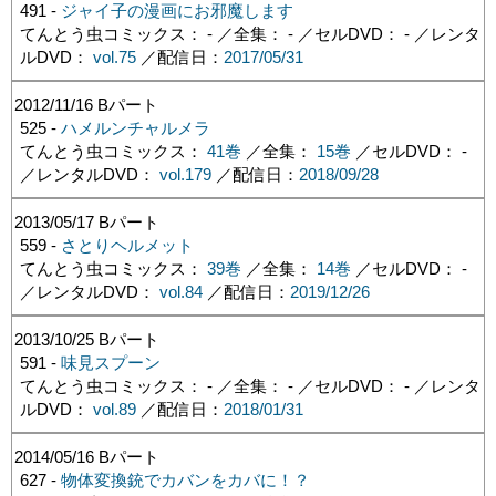
491 -
ジャイ子の漫画にお邪魔します
てんとう虫コミックス： - ／全集： - ／セルDVD： - ／レンタ
ルDVD：
vol.75
／配信日：
2017/05/31
2012/11/16
Bパート
525 -
ハメルンチャルメラ
てんとう虫コミックス：
41巻
／全集：
15巻
／セルDVD： -
／レンタルDVD：
vol.179
／配信日：
2018/09/28
2013/05/17
Bパート
559 -
さとりヘルメット
てんとう虫コミックス：
39巻
／全集：
14巻
／セルDVD： -
／レンタルDVD：
vol.84
／配信日：
2019/12/26
2013/10/25
Bパート
591 -
味見スプーン
てんとう虫コミックス： - ／全集： - ／セルDVD： - ／レンタ
ルDVD：
vol.89
／配信日：
2018/01/31
2014/05/16
Bパート
627 -
物体変換銃でカバンをカバに！？