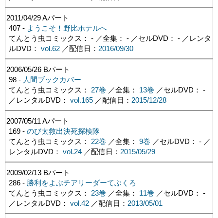
2011/04/29
Aパート
407 -
ようこそ！野比ホテルへ
てんとう虫コミックス： - ／全集： - ／セルDVD： - ／レンタ
ルDVD：
vol.62
／配信日：
2016/09/30
2006/05/26
Bパート
98 -
人間ブックカバー
てんとう虫コミックス：
27巻
／全集：
13巻
／セルDVD： -
／レンタルDVD：
vol.165
／配信日：
2015/12/28
2007/05/11
Aパート
169 -
のび太救出決死探検隊
てんとう虫コミックス：
22巻
／全集：
9巻
／セルDVD： - ／
レンタルDVD：
vol.24
／配信日：
2015/05/29
2009/02/13
Bパート
286 -
勝利をよぶチアリーダーてぶくろ
てんとう虫コミックス：
23巻
／全集：
11巻
／セルDVD： -
／レンタルDVD：
vol.42
／配信日：
2013/05/01