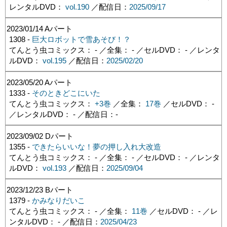
レンタルDVD：
vol.190
／配信日：
2025/09/17
2023/01/14
Aパート
1308 -
巨大ロボットで雪あそび！？
てんとう虫コミックス： - ／全集： - ／セルDVD： - ／レンタ
ルDVD：
vol.195
／配信日：
2025/02/20
2023/05/20
Aパート
1333 -
そのときどこにいた
てんとう虫コミックス：
+3巻
／全集：
17巻
／セルDVD： -
／レンタルDVD： - ／配信日：
-
2023/09/02
Dパート
1355 -
できたらいいな！夢の押し入れ大改造
てんとう虫コミックス： - ／全集： - ／セルDVD： - ／レンタ
ルDVD：
vol.193
／配信日：
2025/09/04
2023/12/23
Bパート
1379 -
かみなりだいこ
てんとう虫コミックス： - ／全集：
11巻
／セルDVD： - ／レ
ンタルDVD： - ／配信日：
2025/04/23